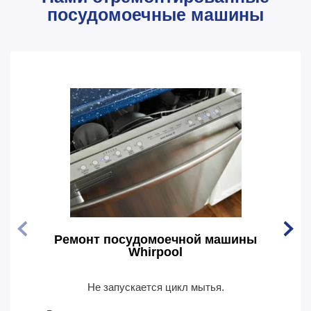
посудомоечные машины
Ремонт посудомоечной машины
Рем
Whirpool
Не запускается цикл мытья.
По