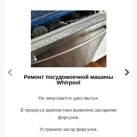
Ремонт посудомоечной машины
Рем
Whirpool
Не запускается цикл мытья.
По
В процессе диагностики выявлено засорение
В пр
форсунок.
Устранили засор форсунок.