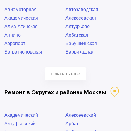
Авиамоторная
Автозаводская
Академическая
Алексеевская
Алма-Атинская
Алтуфьево
Аннино
Арбатская
Аэропорт
Бабушкинская
Багратионовская
Баррикадная
Бауманская
Беговая
Беломорская
Белорусская
показать еще
Беляево
Бибирево
Битцевский парк
Борисово
Ремонт в Округах и районах Москвы
Боровицкая
Братиславская
Бульвар Ушакова
Бунинская Аллея
Варшавская
ВДНХ
Академический
Алексеевский
Владыкино
Водный стадион
Алтуфьевский
Арбат
Войковская
Волжская