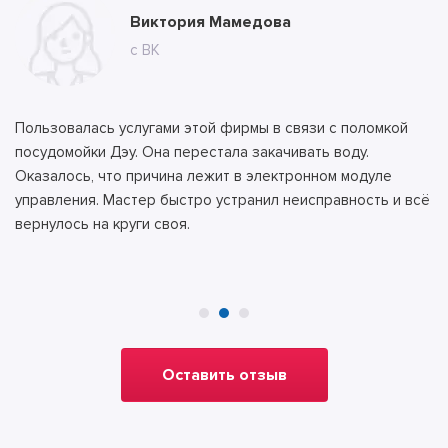
Ангелина Владимирова
Виктория Мамедова
Александра Непряхина
с сайта
с ВК
с сайта
Пользовалась услугами этой фирмы в связи с поломкой
посудомойки Дэу. Она перестала закачивать воду.
Оказалось, что причина лежит в электронном модуле
управления. Мастер быстро устранил неисправность и всё
вернулось на круги своя.
Оставить отзыв