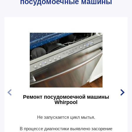
посудомоечные машины
Ремонт посудомоечной машины
Рем
Whirpool
Не запускается цикл мытья.
По
В процессе диагностики выявлено засорение
В пр