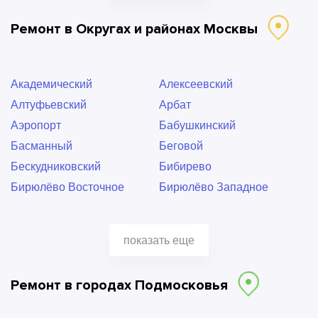
Битцевский парк
Борисово
Ремонт в Округах и районах Москвы
Боровицкая
Братиславская
Бульвар Ушакова
Бунинская Аллея
Варшавская
ВДНХ
Академический
Алексеевский
Владыкино
Водный стадион
Алтуфьевский
Арбат
Войковская
Волжская
Аэропорт
Бабушкинский
Волоколамская
Воробьевы горы
Басманный
Беговой
Выставочная
Выхино
Бескудниковский
Бибирево
Деловой центр
Динамо
Бирюлёво Восточное
Бирюлёво Западное
Дмитровская
Добрынинская
Богородское
Братеево
Домодедовская
Достоевская
Бутово Северное
Бутово Южное
Дубровка
Жулебино
показать еще
Бутырский
ВАО
Зябликово
Измайловская
Вешняки
Внуково
Калужская
Кантемировская
Ремонт в городах Подмосковья
Войковский
Восточное
Каховская
Каширская
Восточное Дегунино
Восточный