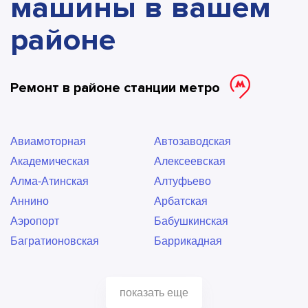
машины в вашем
районе
Ремонт в районе станции метро
Авиамоторная
Автозаводская
Академическая
Алексеевская
Алма-Атинская
Алтуфьево
Аннино
Арбатская
Аэропорт
Бабушкинская
Багратионовская
Баррикадная
Бауманская
Беговая
Беломорская
Белорусская
показать еще
Беляево
Бибирево