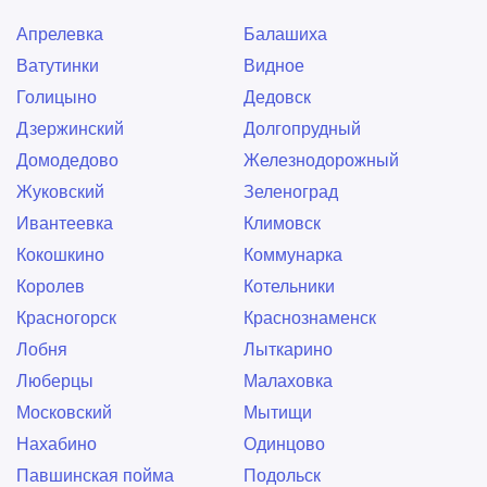
Киевская
Китай-город
Выхино-Жулебино
Гагаринский
Апрелевка
Балашиха
Кожуховская
Коломенская
Головинский
Гольяново
Ватутинки
Видное
Комсомольская
Коньково
Даниловский
Дмитровский
Голицыно
Дедовск
Красносельская
Красные ворота
Донской
Дорогомилово
Дзержинский
Долгопрудный
Кропоткинская
Крылатское
Замоскворечье
ЗАО
Домодедово
Железнодорожный
Кузнецкий мост
Кузьминки
Западное Дегунино
ЗелАО
Жуковский
Зеленоград
Кунцевская
Курская
Зюзино
Зябликово
Ивантеевка
Климовск
Кутузовская
Ленинский проспект
Ивановское
Измайлово
Кокошкино
Коммунарка
Лесопарковая
Лубянка
Капотня
Коньково
Королев
Котельники
Люблино
Марксистская
Коптево
Косино-Ухтомский
Красногорск
Краснознаменск
Марьина роща
Марьино
Котловка
Красносельский
Лобня
Лыткарино
Маяковская
Медведково
Крылатское
Крюково
Люберцы
Малаховка
Международная
Менделеевская
Кузьминки
Кунцево
Московский
Мытищи
Митино
Молодежная
Куркино
Левобережный
Нахабино
Одинцово
Мякинино
Нагатинская
Лефортово
Лианозово
Павшинская пойма
Подольск
Нагорная
Нахимовский Проспект