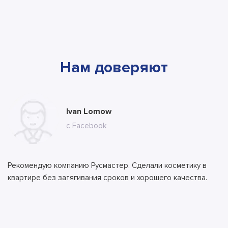
Нам доверяют
Мария Сергеевна Комарова
Ivan Lomow
Ильяс Бекеров
Алла
Тимур
с сайта
с Facebook
с сайта
с сайта
с сайта
Рекомендую компанию Русмастер. Сделали косметику в
квартире без затягивания сроков и хорошего качества.