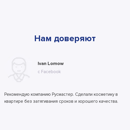
Нам доверяют
Мария Сергеевна Комарова
Ivan Lomow
Ильяс Бекеров
Алла
Тимур
с сайта
с Facebook
с сайта
с сайта
с сайта
Рекомендую компанию Русмастер. Сделали косметику в
квартире без затягивания сроков и хорошего качества.