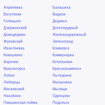
Киевская
Китай-город
Выхино-Жулебино
Гагаринский
Апрелевка
Балашиха
Кожуховская
Коломенская
Головинский
Гольяново
Ватутинки
Видное
Комсомольская
Коньково
Даниловский
Дмитровский
Голицыно
Дедовск
Красносельская
Красные ворота
Донской
Дорогомилово
Дзержинский
Долгопрудный
Кропоткинская
Крылатское
Замоскворечье
ЗАО
Домодедово
Железнодорожный
Кузнецкий мост
Кузьминки
Западное Дегунино
ЗелАО
Жуковский
Зеленоград
Кунцевская
Курская
Зюзино
Зябликово
Ивантеевка
Климовск
Кутузовская
Ленинский проспект
Ивановское
Измайлово
Кокошкино
Коммунарка
Лесопарковая
Лубянка
Капотня
Коньково
Королев
Котельники
Люблино
Марксистская
Коптево
Косино-Ухтомский
Красногорск
Краснознаменск
Марьина роща
Марьино
Котловка
Красносельский
Лобня
Лыткарино
Маяковская
Медведково
Крылатское
Крюково
Люберцы
Малаховка
Международная
Менделеевская
Кузьминки
Кунцево
Московский
Мытищи
Митино
Молодежная
Куркино
Левобережный
Нахабино
Одинцово
Мякинино
Нагатинская
Лефортово
Лианозово
Павшинская пойма
Подольск
Нагорная
Нахимовский Проспект