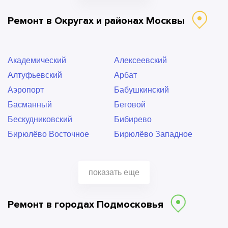
Битцевский парк
Борисово
Ремонт в Округах и районах Москвы
Боровицкая
Братиславская
Бульвар Ушакова
Бунинская Аллея
Варшавская
ВДНХ
Академический
Алексеевский
Владыкино
Водный стадион
Алтуфьевский
Арбат
Войковская
Волжская
Аэропорт
Бабушкинский
Волоколамская
Воробьевы горы
Басманный
Беговой
Выставочная
Выхино
Бескудниковский
Бибирево
Деловой центр
Динамо
Бирюлёво Восточное
Бирюлёво Западное
Дмитровская
Добрынинская
Богородское
Братеево
Домодедовская
Достоевская
Бутово Северное
Бутово Южное
Дубровка
Жулебино
показать еще
Бутырский
ВАО
Зябликово
Измайловская
Вешняки
Внуково
Калужская
Кантемировская
Ремонт в городах Подмосковья
Войковский
Восточное
Каховская
Каширская
Восточное Дегунино
Восточный