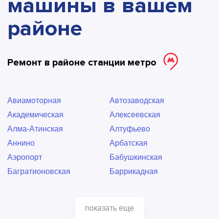
машины в вашем
районе
Ремонт в районе станции метро
Авиамоторная
Автозаводская
Академическая
Алексеевская
Алма-Атинская
Алтуфьево
Аннино
Арбатская
Аэропорт
Бабушкинская
Багратионовская
Баррикадная
Бауманская
Беговая
Беломорская
Белорусская
показать еще
Беляево
Бибирево