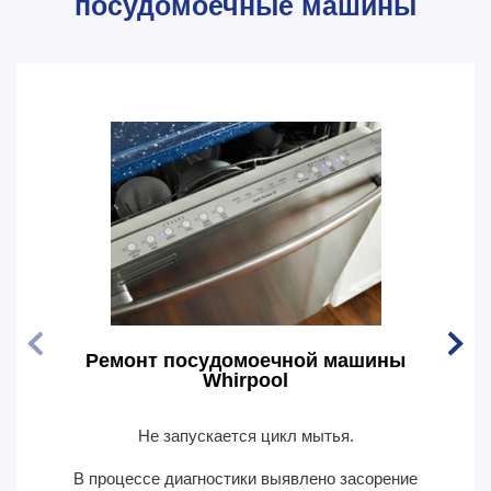
посудомоечные машины
Ремонт посудомоечной машины
Рем
Whirpool
Не запускается цикл мытья.
По
В процессе диагностики выявлено засорение
В пр