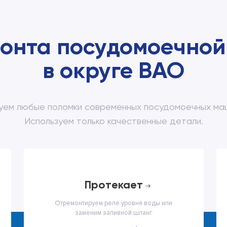
онта посудомоечной
в округе ВАО
уем любые поломки современных посудомоечных маши
Используем только качественные детали.
протекает
Отремонтируем реле уровня воды или
заменим заливной шланг