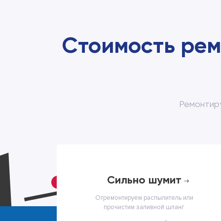
Стоимость рем
Ремонтир
cильно шумит
Отремонтируем распылитель или
прочистим заливной шланг