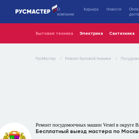
О
Карьера
Новости
Опла
компании
доста
Бытовая техника
Электрика
Сантехника
РусМастер
Ремонт бытовой техники
Посудом
Ремонт посудомоечных машин Vestel в округе 
Бесплатный выезд мастера по Москв