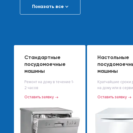
Показать все
Стандартные
Настольные
посудомоечные
посудомоечн
машины
машины
Ремонт на дому в течение 1-
Кратчайшие сроки 
2 часов
на дому или в серв
Оставить заявку
Оставить заявку