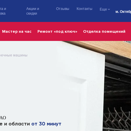
та и
Акции и
Отзывы
Контакты
Еще
м. Октяб
вка
скидки
Мастер на час
Ремонт «под ключ»
Отделка помещений
оечные машины
ВАО
е и области
от 30 минут