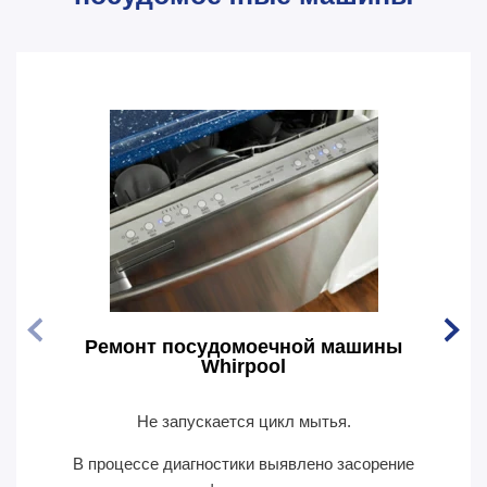
Ремонт посудомоечной машины
Рем
Whirpool
Не запускается цикл мытья.
По
В процессе диагностики выявлено засорение
В пр