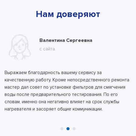
Нам доверяют
Марина
Валентина Сергеевна
Владимир
с ВК
с сайта
с сайта
Выражаем благодарность вашему сервису за
Никаких вопросов. Нормальный сервис, приехал мастер и
качественную работу. Кроме непосредственного ремонта
сразу все сделал. Дали гарантию на 12 месяцев, и цена
мастер дал совет по установке фильтров для смягчения
была равна заранее оговоренной без всяких накруток и
воды после предварительного тестирования. По его
«новых» обстоятельств.
словам, именно она негативно влияет на срок службы
нагревателя и засоряет общие коммуникации.