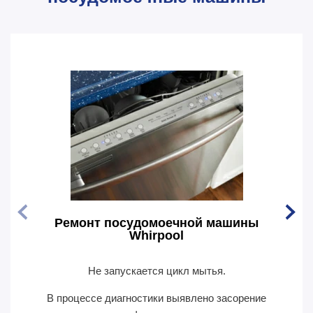
Ремонт посудомоечной машины
Рем
Whirpool
Не запускается цикл мытья.
По
В процессе диагностики выявлено засорение
В пр