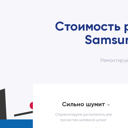
Стоимость 
Samsun
Ремонтируе
cильно шумит
Отремонтируем распылитель или
прочистим заливной шланг