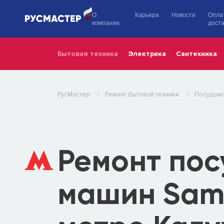
О
Карьера
Новости
Опла
компании
доста
Бытовая техника
Электрика
Сантехника
РусМастер
Ремонт бытовой техники
Посудом
Ремонт по
машин Sam