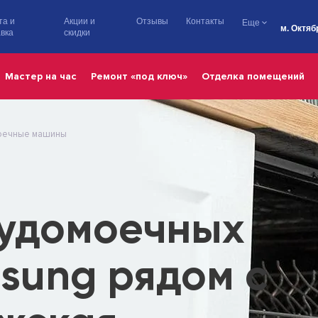
та и
Акции и
Отзывы
Контакты
Еще
м. Октяб
вка
скидки
Мастер на час
Ремонт «под ключ»
Отделка помещений
оечные машины
судомоечных
sung рядом с