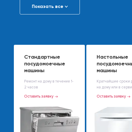
Показать все
Стандартные
Настольные
посудомоечные
посудомоечн
машины
машины
Ремонт на дому в течение 1-
Кратчайшие сроки 
2 часов
на дому или в серв
Оставить заявку
Оставить заявку