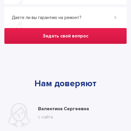
3
Даете ли вы гарантию на ремонт?
4
Задать свой вопрос
Нам доверяют
Марина
Валентина Сергеевна
Владимир
с ВК
с сайта
с сайта