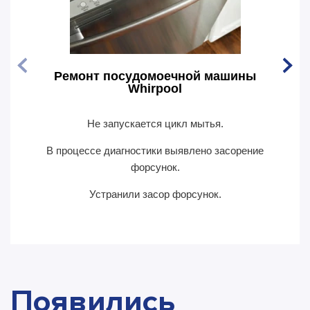
Ремонт посудомоечной машины
Рем
Whirpool
Не запускается цикл мытья.
По
В процессе диагностики выявлено засорение
В пр
форсунок.
Устранили засор форсунок.
Появились