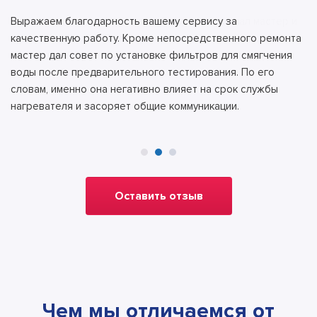
Выражаем благодарность вашему сервису за
Никаких вопросов. Нормальный сервис, приехал мастер и
качественную работу. Кроме непосредственного ремонта
сразу все сделал. Дали гарантию на 12 месяцев, и цена
мастер дал совет по установке фильтров для смягчения
была равна заранее оговоренной без всяких накруток и
воды после предварительного тестирования. По его
«новых» обстоятельств.
словам, именно она негативно влияет на срок службы
нагревателя и засоряет общие коммуникации.
Оставить отзыв
Чем мы отличаемся от