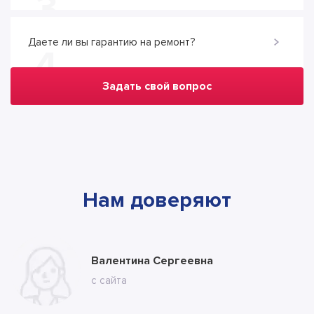
3
Даете ли вы гарантию на ремонт?
4
Задать свой вопрос
Нам доверяют
Марина
Валентина Сергеевна
Владимир
с ВК
с сайта
с сайта