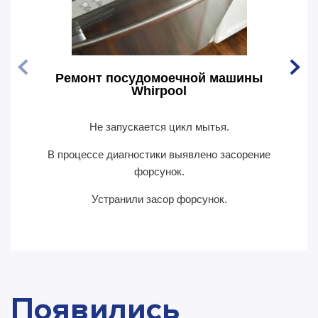
Ремонт посудомоечной машины
Рем
Whirpool
Не запускается цикл мытья.
По
В процессе диагностики выявлено засорение
В пр
форсунок.
Устранили засор форсунок.
Появились