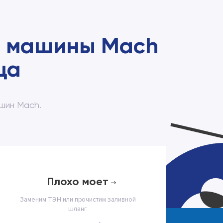
й машины Mach
ща
шин Mach.
плохо моет
Заменим ТЭН или прочистим заливной
шланг