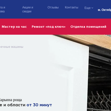
та и
Акции и
Отзывы
Контакты
Еще
м. Октяб
вка
скидки
Мастер на час
Ремонт «под ключ»
Отделка помещений
оечные машины
Марьина роща
е и области
от 30 минут