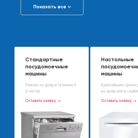
Показать все
Стандартные
Настольные
посудомоечные
посудомоечн
машины
машины
Ремонт на дому в течение 1-
Кратчайшие сроки 
2 часов
на дому или в серв
Оставить заявку
Оставить заявку