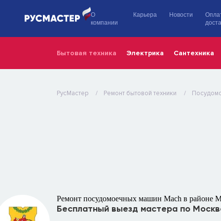
О
Карьера
Новости
Опла
компании
доста
Бытовая техника
Электрика
Сантехника
РусМастер
Ремонт бытовой техники
Посудом
Ремонт посудомоечных машин Mach в районе 
Бесплатный выезд мастера по Москв