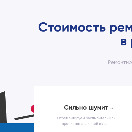
Стоимость ре
в
Ремонтир
cильно шумит
Отремонтируем распылитель или
прочистим заливной шланг