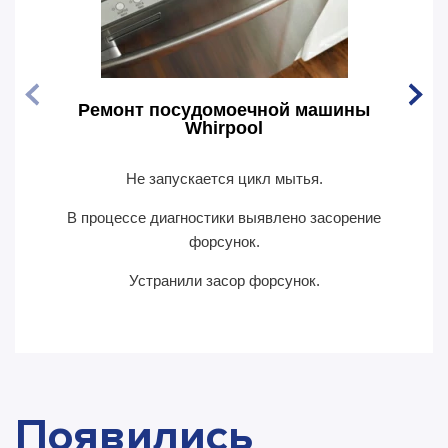
Ремонт посудомоечной машины
Рем
Whirpool
Не запускается цикл мытья.
По
В процессе диагностики выявлено засорение
В пр
форсунок.
Устранили засор форсунок.
Появились