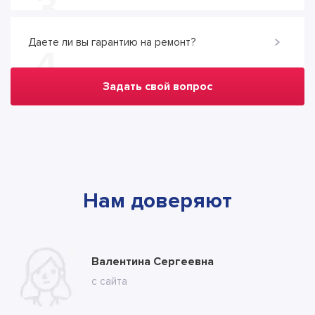
3
Даете ли вы гарантию на ремонт?
4
Задать свой вопрос
Нам доверяют
Марина
Валентина Сергеевна
Владимир
с ВК
с сайта
с сайта