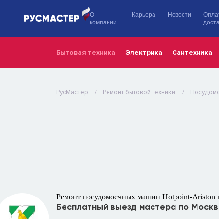
О
Карьера
Новости
Опла
компании
доста
Бытовая техника
Электрика
Сантехника
РусМастер
Ремонт бытовой техники
Посудом
Ремонт посудомоечных машин Hotpoint-Ariston 
Бесплатный выезд мастера по Москв