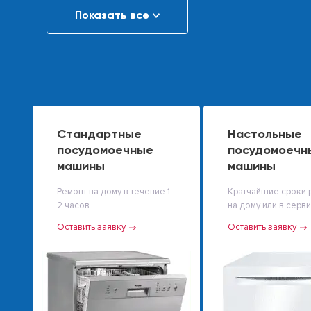
Показать все
Стандартные
Настольные
посудомоечные
посудомоечн
машины
машины
Ремонт на дому в течение 1-
Кратчайшие сроки 
2 часов
на дому или в серв
Оставить заявку
Оставить заявку