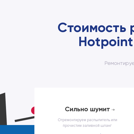
Стоимость 
Hotpoint
Ремонтируе
cильно шумит
Отремонтируем распылитель или
прочистим заливной шланг