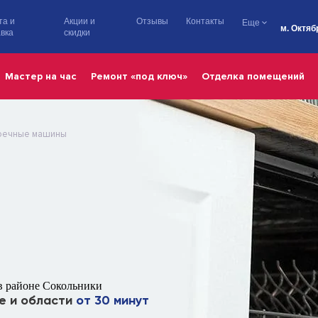
та и
Акции и
Отзывы
Контакты
Еще
м. Октяб
вка
скидки
Мастер на час
Ремонт «под ключ»
Отделка помещений
оечные машины
в районе Сокольники
е и области
от 30 минут