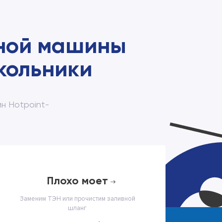
чной машины
окольники
н Hotpoint-
плохо моет
Заменим ТЭН или прочистим заливной
шланг