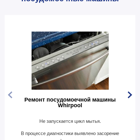
Ремонт посудомоечной машины
Рем
Whirpool
Не запускается цикл мытья.
По
В процессе диагностики выявлено засорение
В пр