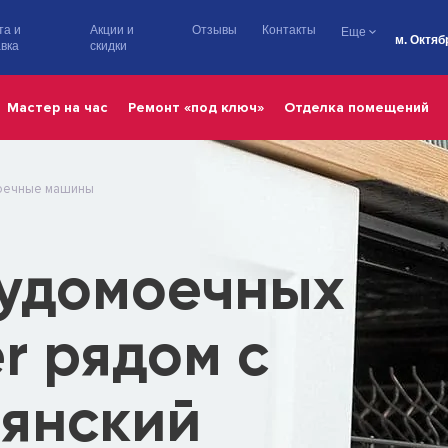
та и
Акции и
Отзывы
Контакты
Еще
м. Октяб
вка
скидки
Мастер на час
Ремонт «под ключ»
Отделка помещений
оечные машины
судомоечных
r рядом с
вянский