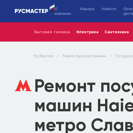
О
Карьера
Новости
Опла
компании
доста
Бытовая техника
Электрика
Сантехника
РусМастер
Ремонт бытовой техники
Посудом
Ремонт по
машин Haie
метро Сла