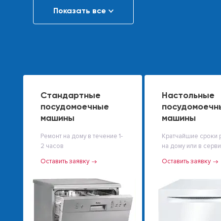
Показать все
Стандартные
Настольные
посудомоечные
посудомоечн
машины
машины
Ремонт на дому в течение 1-
Кратчайшие сроки 
2 часов
на дому или в серв
Оставить заявку
Оставить заявку