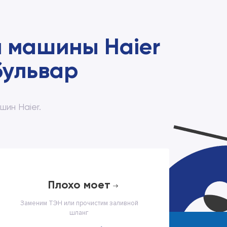
 машины Haier
бульвар
ин Haier.
плохо моет
Заменим ТЭН или прочистим заливной
шланг