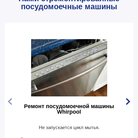
посудомоечные машины
Ремонт посудомоечной машины
Рем
Whirpool
Не запускается цикл мытья.
По