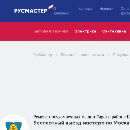
О
Карьера
Новости
Опла
компании
доста
Бытовая техника
Электрика
Сантехника
РусМастер
Ремонт бытовой техники
Посудом
Ремонт посудомоечных машин Fagor в районе Б
Бесплатный выезд мастера по Москв