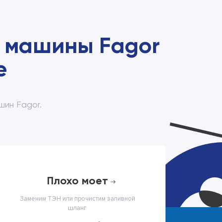
 машины Fagor
е
ин Fagor.
плохо моет
Заменим ТЭН или прочистим заливной
шланг