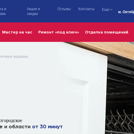
та и
Акции и
Отзывы
Контакты
Еще
м. Октяб
вка
скидки
Мастер на час
Ремонт «под ключ»
Отделка помещений
оечные машины
огородское
е и области
от 30 минут