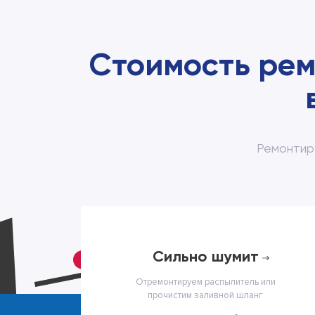
Стоимость ре
Ремонтир
cильно шумит
Отремонтируем распылитель или
прочистим заливной шланг