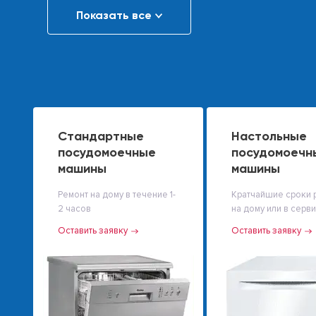
Показать все
Стандартные
Настольные
посудомоечные
посудомоечн
машины
машины
Ремонт на дому в течение 1-
Кратчайшие сроки 
2 часов
на дому или в серв
Оставить заявку
Оставить заявку