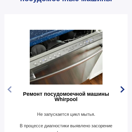
Ремонт посудомоечной машины
Рем
Whirpool
Не запускается цикл мытья.
По
В процессе диагностики выявлено засорение
В пр