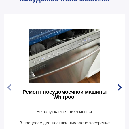
Ремонт посудомоечной машины
Рем
Whirpool
Не запускается цикл мытья.
По
В процессе диагностики выявлено засорение
В пр