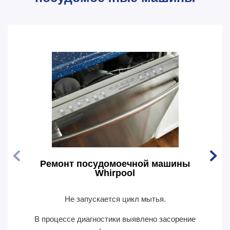
Ремонт посудомоечной машины
Рем
Whirpool
Не запускается цикл мытья.
По
В процессе диагностики выявлено засорение
В пр