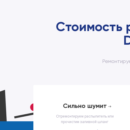
Стоимость 
Ремонтируе
cильно шумит
Отремонтируем распылитель или
прочистим заливной шланг