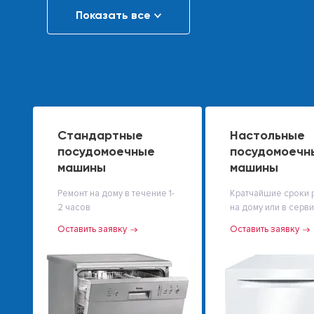
Показать все
Стандартные
Настольные
посудомоечные
посудомоечн
машины
машины
Ремонт на дому в течение 1-
Кратчайшие сроки 
2 часов
на дому или в серв
Оставить заявку
Оставить заявку