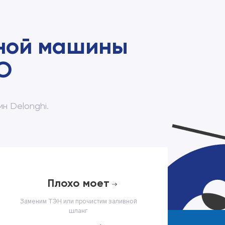
чной машины
О
н Delonghi.
плохо моет
Заменим ТЭН или прочистим заливной
шланг