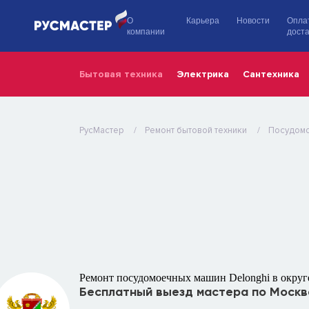
О
Карьера
Новости
Опла
компании
доста
Бытовая техника
Электрика
Сантехника
РусМастер
Ремонт бытовой техники
Посудом
Ремонт посудомоечных машин Delonghi в окру
Бесплатный выезд мастера по Москв