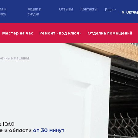
та и
Акции и
Отзывы
Контакты
Еще
м. Октяб
вка
скидки
Мастер на час
Ремонт «под ключ»
Отделка помещений
оечные машины
ге ЮАО
е и области
от 30 минут