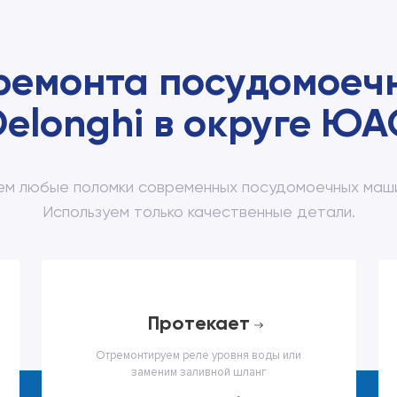
ремонта посудомое
Delonghi в округе ЮА
м любые поломки современных посудомоечных маши
Используем только качественные детали.
протекает
Отремонтируем реле уровня воды или
заменим заливной шланг