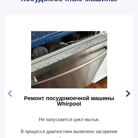
Ремонт посудомоечной машины
Рем
Whirpool
Не запускается цикл мытья.
По
В процессе диагностики выявлено засорение
В пр