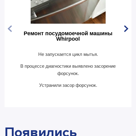
Ремонт посудомоечной машины
Рем
Whirpool
Не запускается цикл мытья.
По
В процессе диагностики выявлено засорение
В пр
форсунок.
Устранили засор форсунок.
Появились