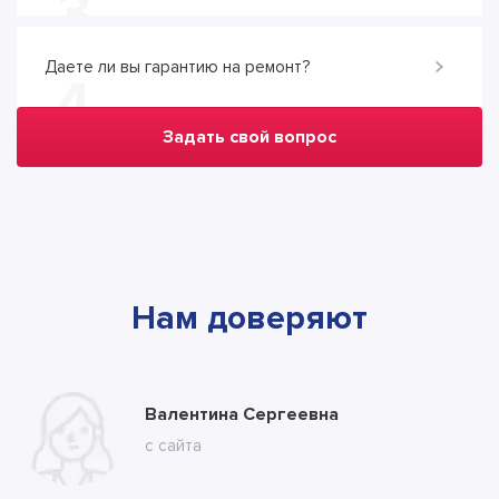
3
Даете ли вы гарантию на ремонт?
4
Задать свой вопрос
Нам доверяют
Марина
Валентина Сергеевна
Владимир
с ВК
с сайта
с сайта