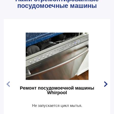
посудомоечные машины
Ремонт посудомоечной машины
Рем
Whirpool
Не запускается цикл мытья.
По