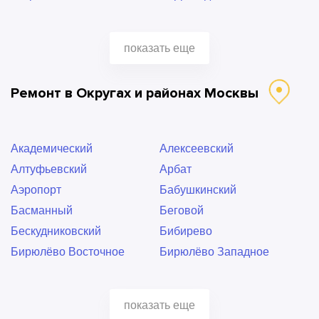
Бауманская
Беговая
Беломорская
Белорусская
показать еще
Беляево
Бибирево
Битцевский парк
Борисово
Ремонт в Округах и районах Москвы
Боровицкая
Братиславская
Бульвар Ушакова
Бунинская Аллея
Варшавская
ВДНХ
Академический
Алексеевский
Владыкино
Водный стадион
Алтуфьевский
Арбат
Войковская
Волжская
Аэропорт
Бабушкинский
Волоколамская
Воробьевы горы
Басманный
Беговой
Выставочная
Выхино
Бескудниковский
Бибирево
Деловой центр
Динамо
Бирюлёво Восточное
Бирюлёво Западное
Дмитровская
Добрынинская
Богородское
Братеево
Домодедовская
Достоевская
Бутово Северное
Бутово Южное
Дубровка
Жулебино
показать еще
Бутырский
ВАО