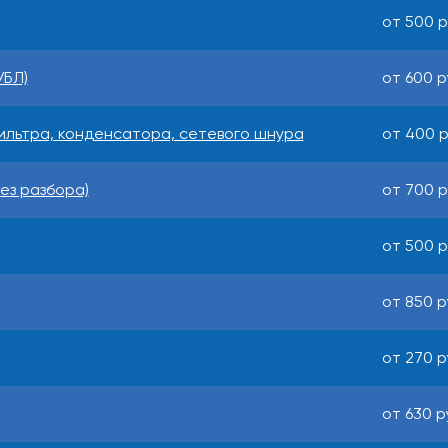
от 500 р
УБЛ)
от 600 р
ильтра, конденсатора, сетевого шнура
от 400 р
ез разбора)
от 700 р
от 500 р
от 850 р
от 270 р
от 630 р