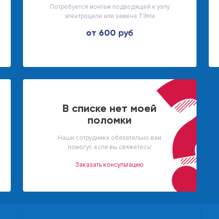
Потребуется монтаж подводящей к узлу
электроцепи или замена ТЭНа
от 600
В списке нет моей
поломки
Наши сотрудники обязательно вам
помогут, если вы свяжетесь!
Заказать консультацию