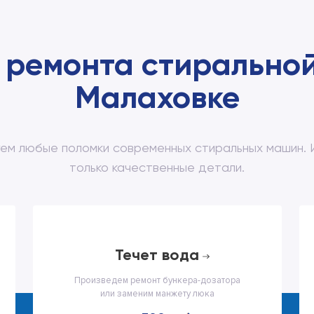
 ремонта стирально
Малаховке
ем любые поломки современных стиральных машин. 
только качественные детали.
течет вода
Произведем ремонт бункера-дозатора
или заменим манжету люка