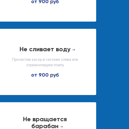
от 900
не сливает воду
Прочистим засор в системе слива или
отремонтируем помпу
от 900
не вращается
барабан