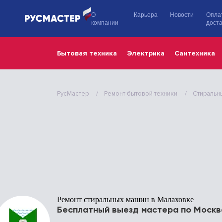
О
Карьера
Новости
Опла
компании
доста
Бытовая техника
Электрика
Сантехника
РусМастер
Ремонт бытовой техники
Стиральн
Ремонт стиральных машин в Малаховке
Бесплатный выезд мастера по Москв