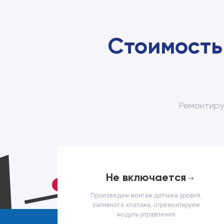
Стоимость
Ремонтиру
не включается
Произведем монтаж датчика уровня,
заливного клапана, отремонтируем
модуль управления