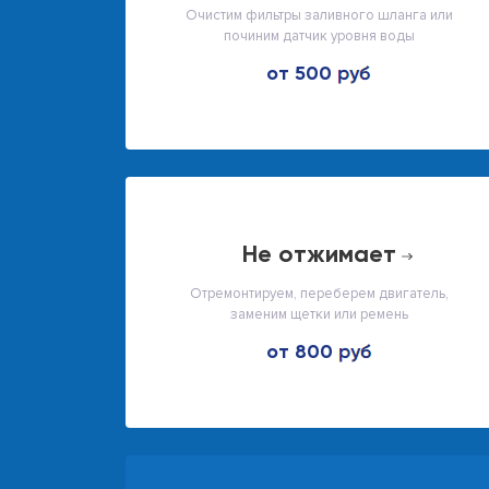
Очистим фильтры заливного шланга или
починим датчик уровня воды
от 500
не отжимает
Отремонтируем, переберем двигатель,
заменим щетки или ремень
от 800