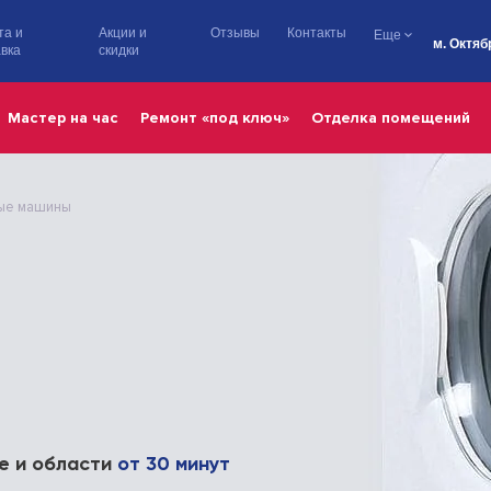
та и
Акции и
Отзывы
Контакты
Еще
м. Октяб
вка
скидки
Мастер на час
Ремонт «под ключ»
Отделка помещений
ые машины
е и области
от 30 минут