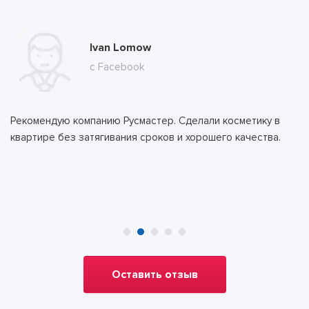
Мария Сергеевна Комарова
Ivan Lomow
Ильяс Бекеров
Алла
Тимур
с сайта
с Facebook
с сайта
с сайта
с сайта
Рекомендую компанию Русмастер. Сделали косметику в
квартире без затягивания сроков и хорошего качества.
Оставить отзыв