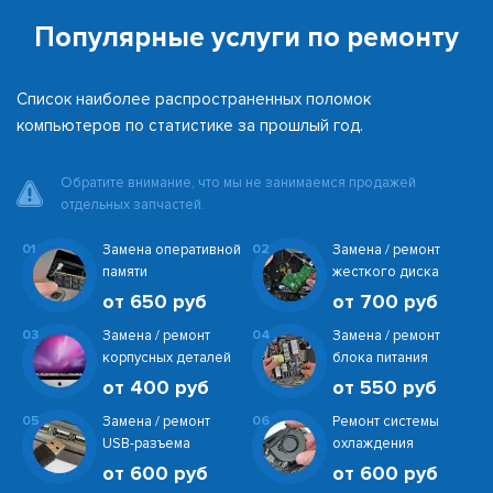
Популярные услуги по ремонту
Список наиболее распространенных поломок
компьютеров по статистике за прошлый год.
Обратите внимание, что мы не занимаемся продажей
отдельных запчастей.
01
Замена оперативной
02
Замена / ремонт
памяти
жесткого диска
от 650 руб
от 700 руб
03
Замена / ремонт
04
Замена / ремонт
корпусных деталей
блока питания
от 400 руб
от 550 руб
05
Замена / ремонт
06
Ремонт системы
USB-разъема
охлаждения
от 600 руб
от 600 руб