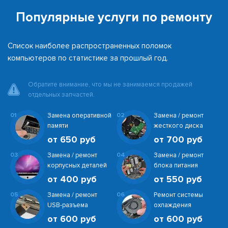
Популярные услуги по ремонту
Список наиболее распространенных поломок
компьютеров по статистике за прошлый год.
Обратите внимание, что мы не занимаемся продажей
отдельных запчастей.
01
Замена оперативной
02
Замена / ремонт
памяти
жесткого диска
от 650 руб
от 700 руб
03
Замена / ремонт
04
Замена / ремонт
корпусных деталей
блока питания
от 400 руб
от 550 руб
05
Замена / ремонт
06
Ремонт системы
USB-разъема
охлаждения
от 600 руб
от 600 руб