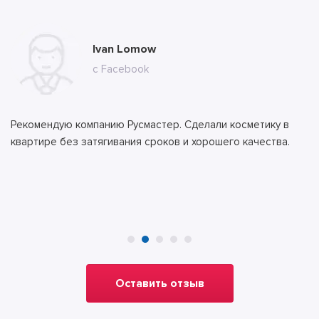
Мария Сергеевна Комарова
Ivan Lomow
Ильяс Бекеров
Алла
Тимур
с сайта
с Facebook
с сайта
с сайта
с сайта
Рекомендую компанию Русмастер. Сделали косметику в
квартире без затягивания сроков и хорошего качества.
Оставить отзыв