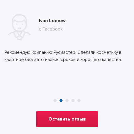
Мария Сергеевна Комарова
Ivan Lomow
Ильяс Бекеров
Алла
Тимур
с сайта
с Facebook
с сайта
с сайта
с сайта
Рекомендую компанию Русмастер. Сделали косметику в
квартире без затягивания сроков и хорошего качества.
Оставить отзыв