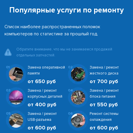
Популярные услуги по ремонту
Список наиболее распространенных поломок
компьютеров по статистике за прошлый год.
Обратите внимание, что мы не занимаемся продажей
отдельных запчастей.
01
Замена оперативной
02
Замена / ремонт
памяти
жесткого диска
от 650 руб
от 700 руб
03
Замена / ремонт
04
Замена / ремонт
корпусных деталей
блока питания
от 400 руб
от 550 руб
05
Замена / ремонт
06
Ремонт системы
USB-разъема
охлаждения
от 600 руб
от 600 руб