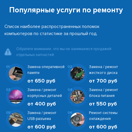
Популярные услуги по ремонту
Список наиболее распространенных поломок
компьютеров по статистике за прошлый год.
Обратите внимание, что мы не занимаемся продажей
отдельных запчастей.
01
Замена оперативной
02
Замена / ремонт
памяти
жесткого диска
от 650 руб
от 700 руб
03
Замена / ремонт
04
Замена / ремонт
корпусных деталей
блока питания
от 400 руб
от 550 руб
05
Замена / ремонт
06
Ремонт системы
USB-разъема
охлаждения
от 600 руб
от 600 руб