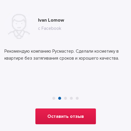
Мария Сергеевна Комарова
Ivan Lomow
Ильяс Бекеров
Алла
Тимур
с сайта
с Facebook
с сайта
с сайта
с сайта
Рекомендую компанию Русмастер. Сделали косметику в
квартире без затягивания сроков и хорошего качества.
Оставить отзыв