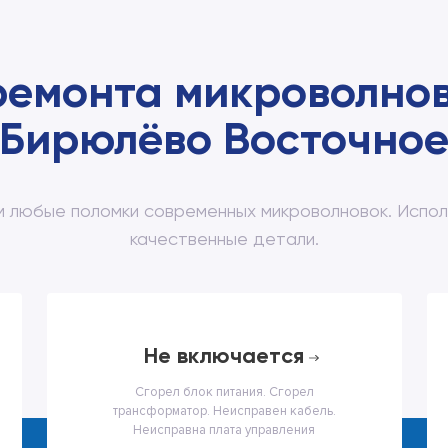
ремонта микроволнов
Бирюлёво Восточно
 любые поломки современных микроволновок. Испол
качественные детали.
не включается
Сгорел блок питания. Сгорел
трансформатор. Неисправен кабель.
Неисправна плата управления