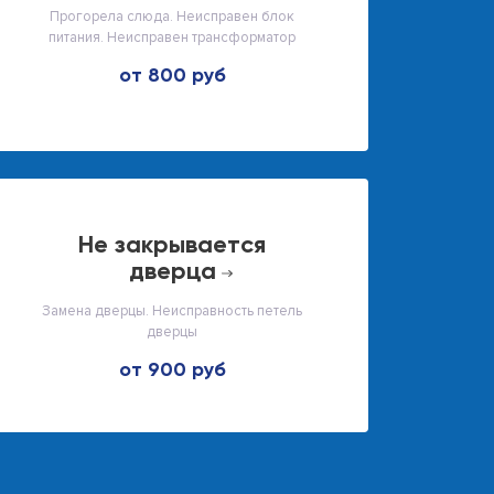
Прогорела слюда. Неисправен блок
питания. Неисправен трансформатор
от 800 руб
не закрывается
дверца
Замена дверцы. Неисправность петель
дверцы
от 900 руб