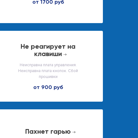
от 1700 руб
не реагирует на
клавиши
Неисправна плата управления.
Неисправна плата кнопок. Сбой
прошивки
от 900 руб
пахнет гарью