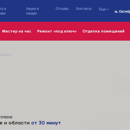
та и
Акции и
Отзывы
Контакты
Еще
м. Октяб
вка
скидки
Мастер на час
Ремонт «под ключ»
Отделка помещений
лновки
точное
е и области
от 30 минут