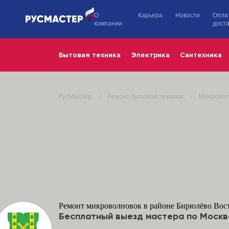
О
Карьера
Новости
Опла
компании
доста
Бытовая техника
Электрика
Сантехника
РусМастер
Ремонт бытовой техники
Микрово
Ремонт микроволновок в районе Бирюлёво Вос
Бесплатный выезд мастера по Москв