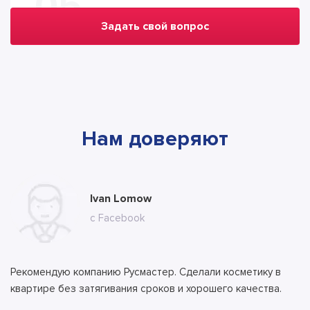
05
Задать свой вопрос
Нам доверяют
Мария Сергеевна Комарова
Ivan Lomow
Ильяс Бекеров
Алла
Тимур
с сайта
с Facebook
с сайта
с сайта
с сайта
Рекомендую компанию Русмастер. Сделали косметику в
Сделали ремонт в кухне, все отлично. Я доволен. Работы
квартире без затягивания сроков и хорошего качества.
длились 17 дней, все сделано под ключ на высшем уровне!