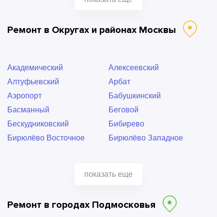
Беляево
Бибирево
Битцевский парк
Борисово
Ремонт в Округах и районах Москвы
Боровицкая
Братиславская
Бульвар Ушакова
Бунинская Аллея
Варшавская
ВДНХ
Академический
Алексеевский
Владыкино
Водный стадион
Алтуфьевский
Арбат
Войковская
Волжская
Аэропорт
Бабушкинский
Волоколамская
Воробьевы горы
Басманный
Беговой
Выставочная
Выхино
Бескудниковский
Бибирево
Деловой центр
Динамо
Бирюлёво Восточное
Бирюлёво Западное
Дмитровская
Добрынинская
Богородское
Братеево
Домодедовская
Достоевская
Бутово Северное
Бутово Южное
Дубровка
Жулебино
показать еще
Бутырский
ВАО
Зябликово
Измайловская
Вешняки
Внуково
Калужская
Кантемировская
Ремонт в городах Подмосковья
Войковский
Восточное
Каховская
Каширская