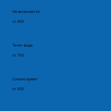
Не включается
от 650
Течет вода
от 700
Сильно шумит
от 900