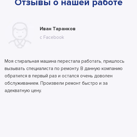
Отзывы о нашей работе
Юлия Долгополова
Иван Таранков
Ксения Абрамова
Алла
Тимур
Андрей
Илья
Антон
с сайта
с Facebook
с сайта
с сайта
с сайта
с ВК
с ВК
с сайта
Моя стиральная машина перестала работать, пришлось
вызывать специалиста по ремонту. В данную компанию
обратился в первый раз и остался очень доволен
обслуживанием. Произвели ремонт быстро и за
адекватную цену.