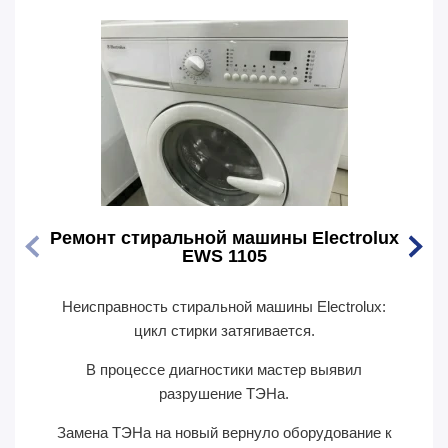
Ремонт стиральной машины Electrolux
Ремо
EWS 1105
Неисправность стиральной машины Electrolux:
Перес
цикл стирки затягивается.
В п
В процессе диагностики мастер выявил
сил
разрушение ТЭНа.
Замена ТЭНа на новый вернуло оборудование к
П