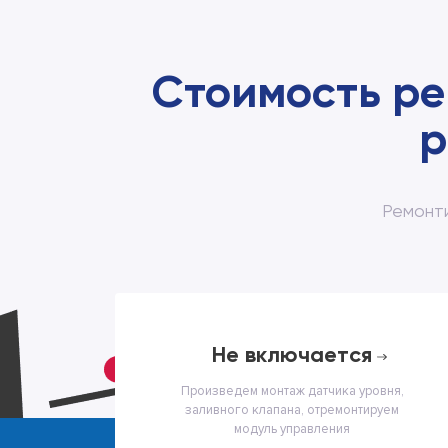
Стоимость р
р
Ремонт
не включается
Произведем монтаж датчика уровня,
заливного клапана, отремонтируем
модуль управления