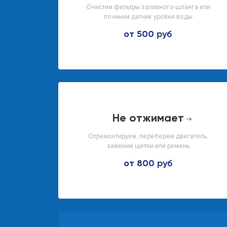
Очистим фильтры заливного шланга или
починим датчик уровня воды
от 500
не отжимает
Отремонтируем, переберем двигатель,
заменим щетки или ремень
от 800