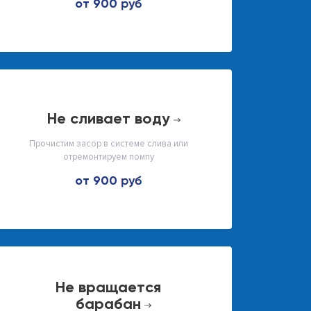
от 900
не сливает воду
Прочистим засор в системе слива или
отремонтируем помпу
от 900
не вращается
барабан