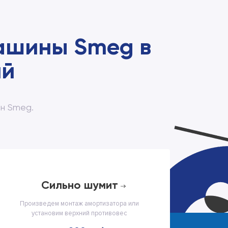
ашины Smeg в
ий
н Smeg.
сильно шумит
Произведем монтаж амортизатора или
установим верхний противовес