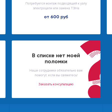
Потребуется монтаж подводящей к узлу
электроцепи или замена ТЭНа
от 600
В списке нет моей
поломки
Наши сотрудники обязательно вам
помогут, если вы свяжетесь!
Заказать консультацию