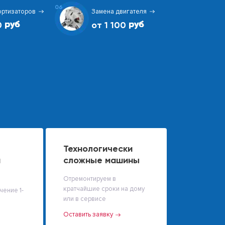
06
ортизаторов
Замена двигателя
0
от 1 100
Технологически
й
сложные машины
Отремонтируем в
кратчайшие сроки на дому
чение 1-
или в сервисе
Оставить заявку