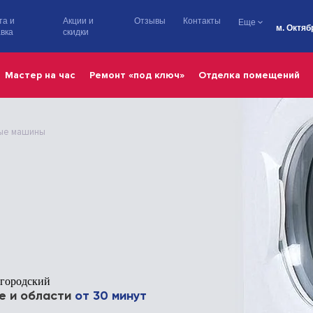
та и
Акции и
Отзывы
Контакты
Еще
м. Октяб
вка
скидки
Мастер на час
Ремонт «под ключ»
Отделка помещений
ые машины
егородский
е и области
от 30 минут