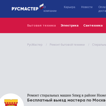
О
Карьера
Новости
Опла
компании
доста
Бытовая техника
Электрика
Сантехника
РусМастер
Ремонт бытовой техники
Стиральн
Ремонт стиральных машин Smeg в районе Ниж
Бесплатный выезд мастера по Москв