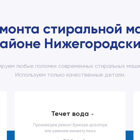
емонта стиральной м
айоне Нижегородск
ируем любые поломки современных стиральных маши
Используем только качественные детали.
течет вода
Произведем ремонт бункера-дозатора
или заменим манжету люка