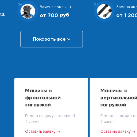
04
05
Замена помпы
Замена ам
од.
от 700
от 1 20
Показать все
Машины с
Машины с
фронтальной
вертикально
загрузкой
загрузкой
Ремонт на дому в течение 1-
Ремонт на дому в те
2 часов
2 часов
Оставить заявку
Оставить заявку