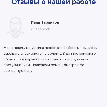
Отзывы о нашей работе
Юлия Долгополова
Иван Таранков
Ксения Абрамова
Алла
Тимур
Андрей
Илья
Антон
с сайта
с Facebook
с сайта
с сайта
с сайта
с ВК
с ВК
с сайта
Моя стиральная машина перестала работать, пришлось
вызывать специалиста по ремонту. В данную компанию
обратился в первый раз и остался очень доволен
обслуживанием. Произвели ремонт быстро и за
адекватную цену.