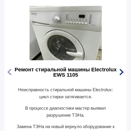
Ремонт стиральной машины Electrolux
Ремо
EWS 1105
Неисправность стиральной машины Electrolux:
Перес
цикл стирки затягивается.
В п
В процессе диагностики мастер выявил
сил
разрушение ТЭНа.
Замена ТЭНа на новый вернуло оборудование к
П