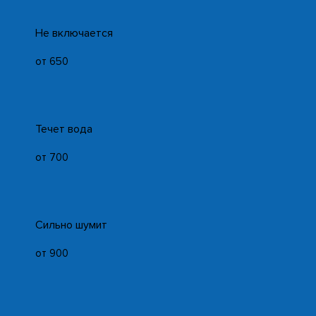
Не включается
от 650
Течет вода
от 700
Сильно шумит
от 900