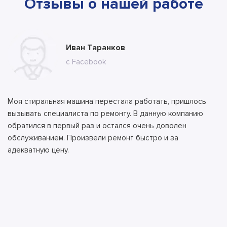
Отзывы о нашей работе
Юлия Долгополова
Иван Таранков
Ксения Абрамова
Алла
Тимур
Андрей
Илья
Антон
с сайта
с Facebook
с сайта
с сайта
с сайта
с ВК
с ВК
с сайта
Моя стиральная машина перестала работать, пришлось
вызывать специалиста по ремонту. В данную компанию
обратился в первый раз и остался очень доволен
обслуживанием. Произвели ремонт быстро и за
адекватную цену.