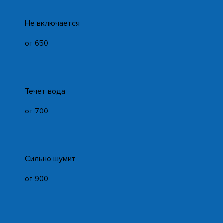
Не включается
от 650
Течет вода
от 700
Сильно шумит
от 900