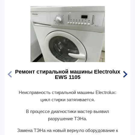
Ремонт стиральной машины Electrolux
Ремо
EWS 1105
Неисправность стиральной машины Electrolux:
Перес
цикл стирки затягивается.
В п
В процессе диагностики мастер выявил
сил
разрушение ТЭНа.
Замена ТЭНа на новый вернуло оборудование к
П