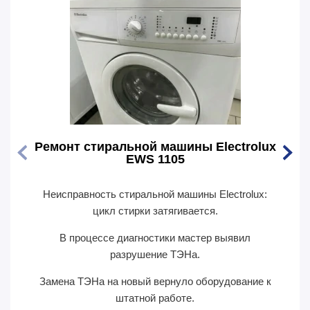
Ремонт стиральной машины Electrolux
Ремо
EWS 1105
Неисправность стиральной машины Electrolux:
Перес
цикл стирки затягивается.
В п
В процессе диагностики мастер выявил
сил
разрушение ТЭНа.
Замена ТЭНа на новый вернуло оборудование к
П
штатной работе.