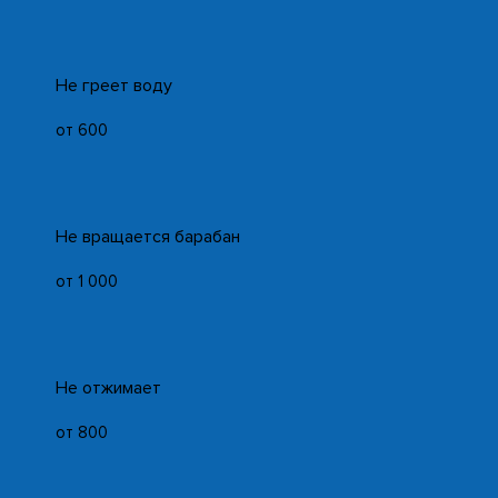
Не греет воду
от 600
Не вращается барабан
от 1 000
Не отжимает
от 800