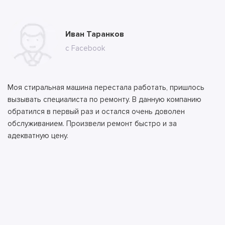
Юлия Долгополова
Иван Таранков
Ксения Абрамова
Алла
Тимур
Андрей
Илья
Антон
с сайта
с Facebook
с сайта
с сайта
с сайта
с ВК
с ВК
с сайта
Моя стиральная машина перестала работать, пришлось
вызывать специалиста по ремонту. В данную компанию
обратился в первый раз и остался очень доволен
обслуживанием. Произвели ремонт быстро и за
адекватную цену.