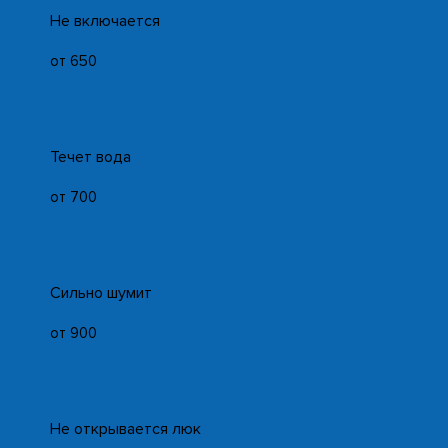
Не включается
от 650
Течет вода
от 700
Сильно шумит
от 900
Не открывается люк