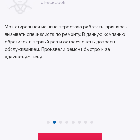
с сайта
с Facebook
с сайта
с сайта
с сайта
с ВК
с ВК
с сайта
Моя стиральная машина перестала работать, пришлось
вызывать специалиста по ремонту. В данную компанию
обратился в первый раз и остался очень доволен
обслуживанием. Произвели ремонт быстро и за
адекватную цену.