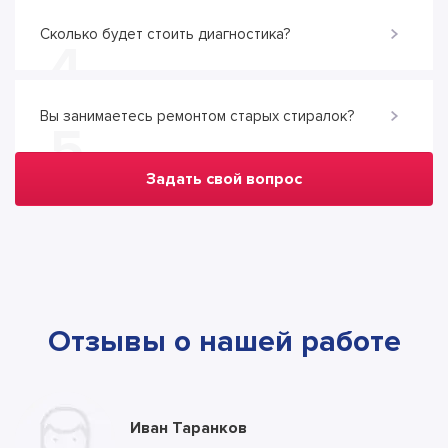
Сколько будет стоить диагностика?
4
Вы занимаетесь ремонтом старых стиралок?
5
Задать свой вопрос
Отзывы о нашей работе
Юлия Долгополова
Иван Таранков
Ксения Абрамова
Алла
Тимур
Андрей
Илья
Антон