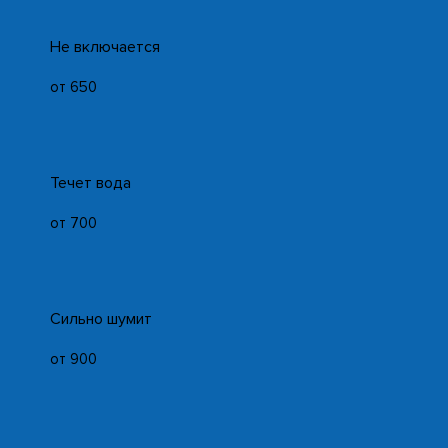
Не включается
от 650
Течет вода
от 700
Сильно шумит
от 900