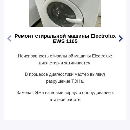
Ремонт стиральной машины Electrolux
Ремо
EWS 1105
Неисправность стиральной машины Electrolux:
Перес
цикл стирки затягивается.
В п
В процессе диагностики мастер выявил
сил
разрушение ТЭНа.
Замена ТЭНа на новый вернуло оборудование к
П
штатной работе.