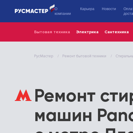
О
Карьера
Новости
Опла
компании
доста
Бытовая техника
Электрика
Сантехника
РусМастер
Ремонт бытовой техники
Стиральн
Ремонт ст
машин Pana