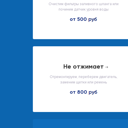
Очистим фильтры заливного шланга или
починим датчик уровня воды
от 500
не отжимает
Отремонтируем, переберем двигатель,
заменим щетки или ремень
от 800