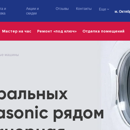
та и
Акции и
Отзывы
Контакты
Еще
м. Октяб
вка
скидки
Мастер на час
Ремонт «под ключ»
Отделка помещений
ые машины
иральных
sonic рядом