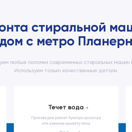
онта стиральной ма
дом с метро Планер
уем любые поломки современных стиральных машин P
Используем только качественные детали.
течет вода
Произведем ремонт бункера-дозатора
или заменим манжету люка