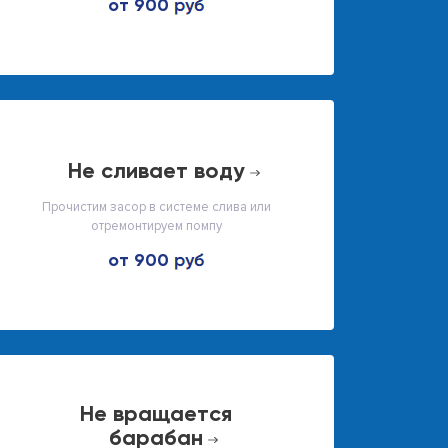
от 900
не сливает воду
Прочистим засор в системе слива или
отремонтируем помпу
от 900
не вращается
барабан