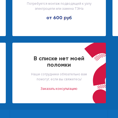
Потребуется монтаж подводящей к узлу
электроцепи или замена ТЭНа
от 600
В списке нет моей
поломки
Наши сотрудники обязательно вам
помогут, если вы свяжетесь!
Заказать консультацию