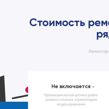
Стоимость рем
ря
Ремонтир
не включается
Произведем монтаж датчика уровня,
заливного клапана, отремонтируем
модуль управления