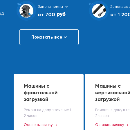
04
05
Замена помпы
Замена ам
од.
от 700
от 1 20
Показать все
Машины с
Машины с
фронтальной
вертикально
загрузкой
загрузкой
Ремонт на дому в течение 1-
Ремонт на дому в те
2 часов
2 часов
Оставить заявку
Оставить заявку