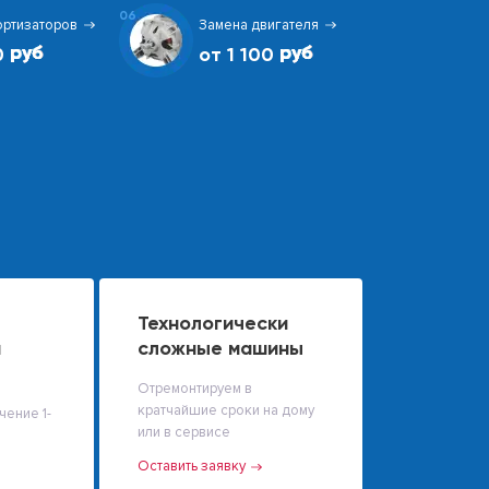
06
ортизаторов
Замена двигателя
0
от 1 100
Технологически
й
сложные машины
Отремонтируем в
кратчайшие сроки на дому
чение 1-
или в сервисе
Оставить заявку