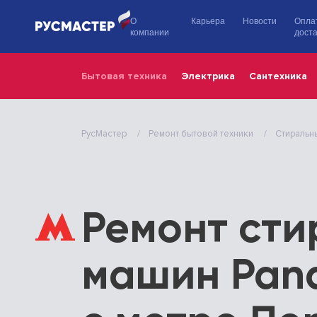
О
Карьера
Новости
Опла
компании
доста
Бытовая техника
Электрика
Сантехника
РусМастер
Ремонт бытовой техники
Стиральн
Ремонт ст
машин Pana