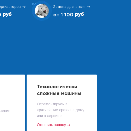
06
ортизаторов
Замена двигателя
0
от 1 100
Технологически
й
сложные машины
Отремонтируем в
кратчайшие сроки на дому
чение 1-
или в сервисе
Оставить заявку