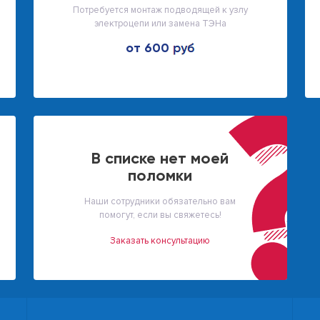
Потребуется монтаж подводящей к узлу
электроцепи или замена ТЭНа
от 600
В списке нет моей
поломки
Наши сотрудники обязательно вам
помогут, если вы свяжетесь!
Заказать консультацию