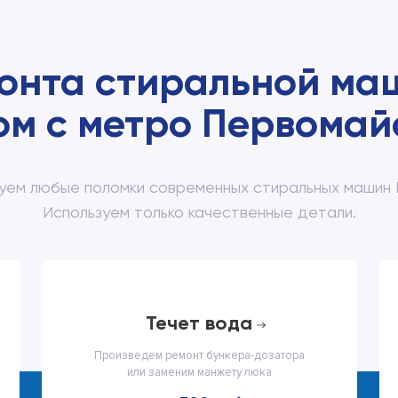
онта стиральной ма
ом с метро Первомай
уем любые поломки современных стиральных машин P
Используем только качественные детали.
течет вода
Произведем ремонт бункера-дозатора
или заменим манжету люка