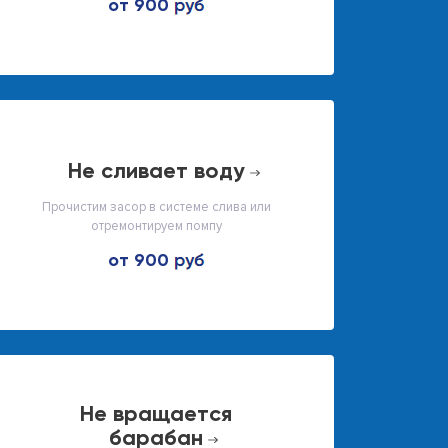
от 900
не сливает воду
Прочистим засор в системе слива или
отремонтируем помпу
от 900
не вращается
барабан