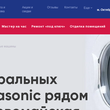
та и
Акции и
Отзывы
Контакты
Еще
м. Октяб
вка
скидки
Мастер на час
Ремонт «под ключ»
Отделка помещений
ые машины
иральных
sonic рядом