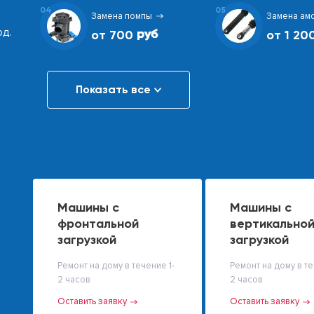
04
05
Замена помпы
Замена ам
од.
от 700
от 1 20
Показать все
Машины с
Машины с
фронтальной
вертикально
загрузкой
загрузкой
Ремонт на дому в течение 1-
Ремонт на дому в те
2 часов
2 часов
Оставить заявку
Оставить заявку