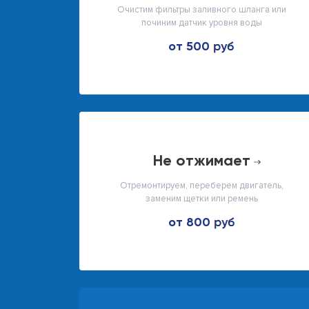
Очистим фильтры заливного шланга или
починим датчик уровня воды
от 500
не отжимает
Отремонтируем, переберем двигатель,
заменим щетки или ремень
от 800