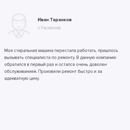
Юлия Долгополова
Иван Таранков
Ксения Абрамова
Алла
Тимур
Андрей
Илья
Антон
с сайта
с Facebook
с сайта
с сайта
с сайта
с ВК
с ВК
с сайта
Моя стиральная машина перестала работать, пришлось
вызывать специалиста по ремонту. В данную компанию
обратился в первый раз и остался очень доволен
обслуживанием. Произвели ремонт быстро и за
адекватную цену.