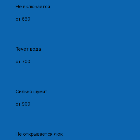
Не включается
от 650
Течет вода
от 700
Сильно шумит
от 900
Не открывается люк