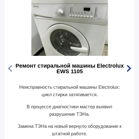
Ремонт стиральной машины Electrolux
Ремо
EWS 1105
Неисправность стиральной машины Electrolux:
Перес
цикл стирки затягивается.
В п
В процессе диагностики мастер выявил
сил
разрушение ТЭНа.
Замена ТЭНа на новый вернуло оборудование к
П
штатной работе.