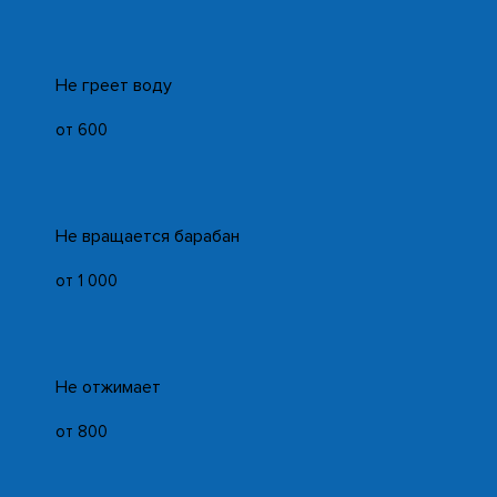
Не греет воду
от 600
Не вращается барабан
от 1 000
Не отжимает
от 800