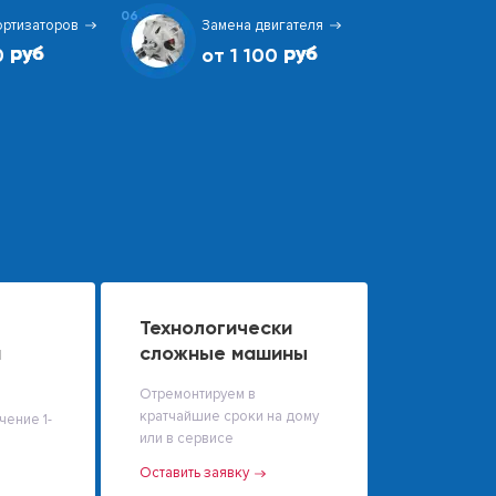
06
ортизаторов
Замена двигателя
0
от 1 100
Технологически
й
сложные машины
Отремонтируем в
кратчайшие сроки на дому
чение 1-
или в сервисе
Оставить заявку