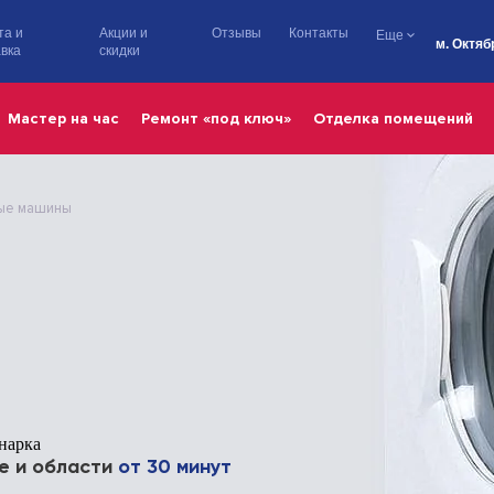
та и
Акции и
Отзывы
Контакты
Еще
м. Октяб
вка
скидки
Мастер на час
Ремонт «под ключ»
Отделка помещений
ые машины
нарка
е и области
от 30 минут