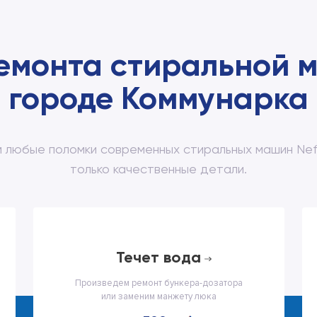
емонта стиральной м
городе Коммунарка
 любые поломки современных стиральных машин Neff
только качественные детали.
течет вода
Произведем ремонт бункера-дозатора
или заменим манжету люка