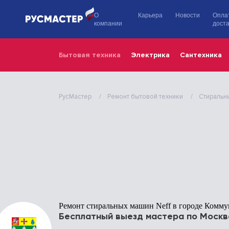
О
Карьера
Новости
Опла
компании
доста
Бытовая техника
Электрика
Сантехника
РусМастер
Ремонт бытовой техники
Стиральн
Ремонт стиральных машин Neff в городе Комму
Бесплатный выезд мастера по Москв