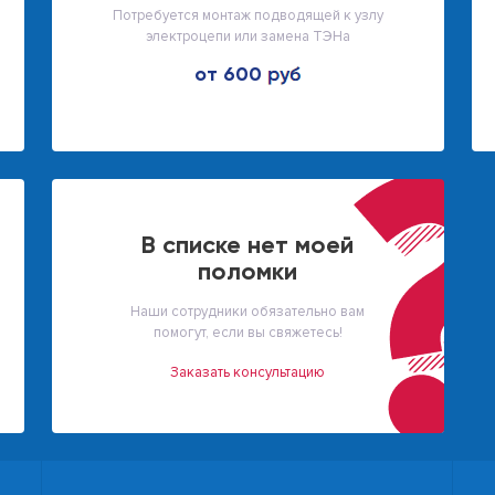
Потребуется монтаж подводящей к узлу
электроцепи или замена ТЭНа
от 600
В списке нет моей
поломки
Наши сотрудники обязательно вам
помогут, если вы свяжетесь!
Заказать консультацию