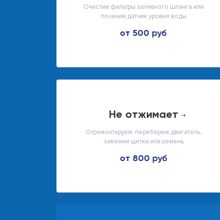
Очистим фильтры заливного шланга или
починим датчик уровня воды
от 500
не отжимает
Отремонтируем, переберем двигатель,
заменим щетки или ремень
от 800