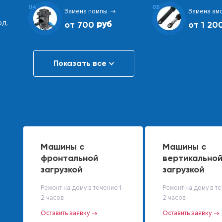
04
05
Замена помпы
Замена ам
од.
от 700
от 1 20
Показать все
Машины с
Машины с
фронтальной
вертикально
загрузкой
загрузкой
Ремонт на дому в течение 1-
Ремонт на дому в те
2 часов
2 часов
Оставить заявку
Оставить заявку