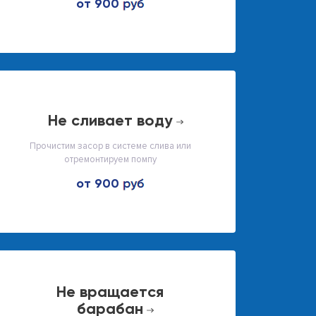
от 900
не сливает воду
Прочистим засор в системе слива или
отремонтируем помпу
от 900
не вращается
барабан