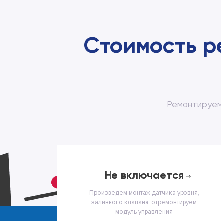
Стоимость р
Ремонтируем
не включается
Произведем монтаж датчика уровня,
заливного клапана, отремонтируем
модуль управления