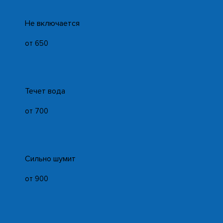
Не включается
от 650
Течет вода
от 700
Сильно шумит
от 900