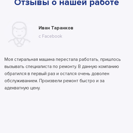
Отзывы о нашей работе
Юлия Долгополова
Иван Таранков
Ксения Абрамова
Алла
Тимур
Андрей
Илья
Антон
с сайта
с Facebook
с сайта
с сайта
с сайта
с ВК
с ВК
с сайта
Моя стиральная машина перестала работать, пришлось
вызывать специалиста по ремонту. В данную компанию
обратился в первый раз и остался очень доволен
обслуживанием. Произвели ремонт быстро и за
адекватную цену.