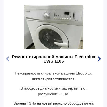
Ремонт стиральной машины Electrolux
Ремо
EWS 1105
Неисправность стиральной машины Electrolux:
Перес
цикл стирки затягивается.
В п
В процессе диагностики мастер выявил
сил
разрушение ТЭНа.
Замена ТЭНа на новый вернуло оборудование к
П