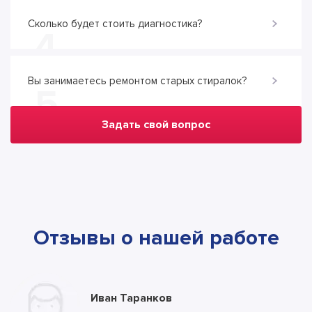
Сколько будет стоить диагностика?
4
Вы занимаетесь ремонтом старых стиралок?
5
Задать свой вопрос
Отзывы о нашей работе
Юлия Долгополова
Иван Таранков
Ксения Абрамова
Алла
Тимур
Андрей
Илья
Антон