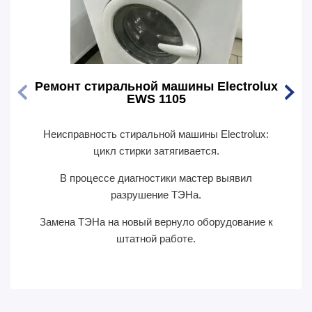
Ремонт стиральной машины Electrolux
Ремо
EWS 1105
Неисправность стиральной машины Electrolux:
Перес
цикл стирки затягивается.
В п
В процессе диагностики мастер выявил
сил
разрушение ТЭНа.
Замена ТЭНа на новый вернуло оборудование к
П
штатной работе.