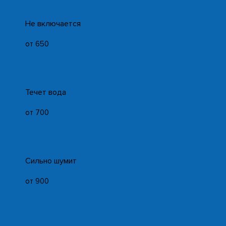
Не включается
от 650
Течет вода
от 700
Сильно шумит
от 900