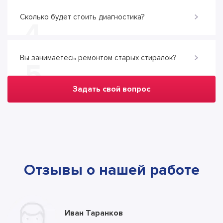
Сколько будет стоить диагностика?
4
Вы занимаетесь ремонтом старых стиралок?
5
Задать свой вопрос
Отзывы о нашей работе
Юлия Долгополова
Иван Таранков
Ксения Абрамова
Алла
Тимур
Андрей
Илья
Антон