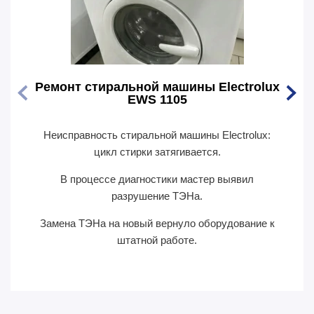
Ремонт стиральной машины Electrolux
Ремо
EWS 1105
Неисправность стиральной машины Electrolux:
Перес
цикл стирки затягивается.
В п
В процессе диагностики мастер выявил
сил
разрушение ТЭНа.
Замена ТЭНа на новый вернуло оборудование к
П
штатной работе.