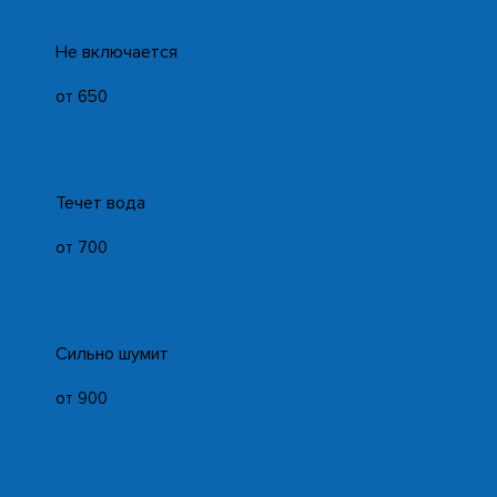
Не включается
от 650
Течет вода
от 700
Сильно шумит
от 900