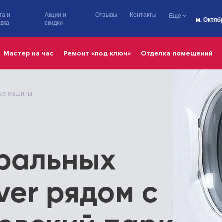
та и
Акции и
Отзывы
Контакты
Еще
м. Октяб
вка
скидки
Мастер на час
Ремонт «под ключ»
Отделка помещений
ые машины
иральных
er рядом с