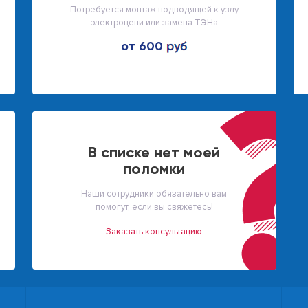
Потребуется монтаж подводящей к узлу
электроцепи или замена ТЭНа
от 600
В списке нет моей
поломки
Наши сотрудники обязательно вам
помогут, если вы свяжетесь!
Заказать консультацию