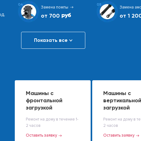
04
05
Замена помпы
Замена ам
од.
от 700
от 1 20
Показать все
Машины с
Машины с
фронтальной
вертикально
загрузкой
загрузкой
Ремонт на дому в течение 1-
Ремонт на дому в те
2 часов
2 часов
Оставить заявку
Оставить заявку