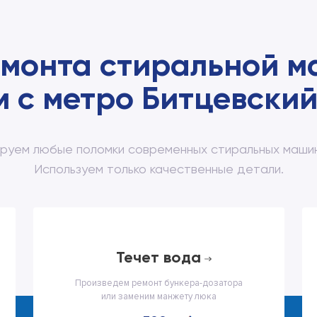
емонта стиральной м
м с метро Битцевский
руем любые поломки современных стиральных машин
Используем только качественные детали.
течет вода
Произведем ремонт бункера-дозатора
или заменим манжету люка