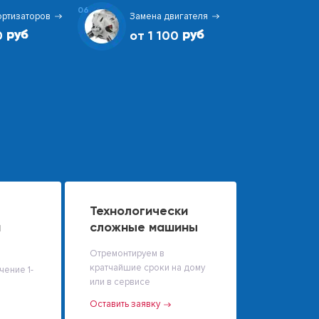
06
ортизаторов
Замена двигателя
0
от 1 100
Технологически
й
сложные машины
Отремонтируем в
кратчайшие сроки на дому
чение 1-
или в сервисе
Оставить заявку