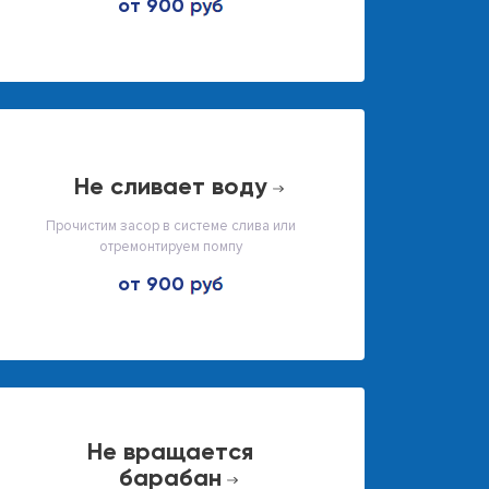
от 900
не сливает воду
Прочистим засор в системе слива или
отремонтируем помпу
от 900
не вращается
барабан