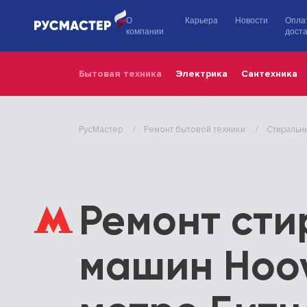
О
Карьера
Новости
Опла
компании
доста
Бытовая техника
Электрика
Сантехника
РусМастер
Ремонт бытовой техники
Стиральн
Ремонт ст
машин Hoov