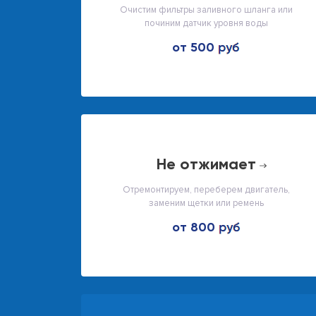
Очистим фильтры заливного шланга или
починим датчик уровня воды
от 500
не отжимает
Отремонтируем, переберем двигатель,
заменим щетки или ремень
от 800