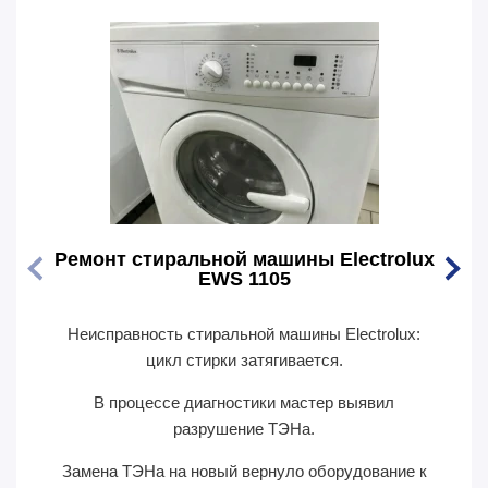
Ремонт стиральной машины Electrolux
Ремо
EWS 1105
Неисправность стиральной машины Electrolux:
Перес
цикл стирки затягивается.
В п
В процессе диагностики мастер выявил
сил
разрушение ТЭНа.
Замена ТЭНа на новый вернуло оборудование к
П