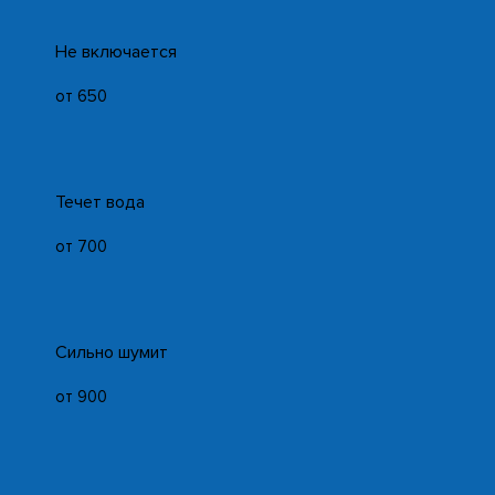
Не включается
от 650
Течет вода
от 700
Сильно шумит
от 900