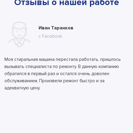
Отзывы о нашей работе
Юлия Долгополова
Иван Таранков
Ксения Абрамова
Алла
Тимур
Андрей
Илья
Антон
с сайта
с Facebook
с сайта
с сайта
с сайта
с ВК
с ВК
с сайта
Моя стиральная машина перестала работать, пришлось
вызывать специалиста по ремонту. В данную компанию
обратился в первый раз и остался очень доволен
обслуживанием. Произвели ремонт быстро и за
адекватную цену.