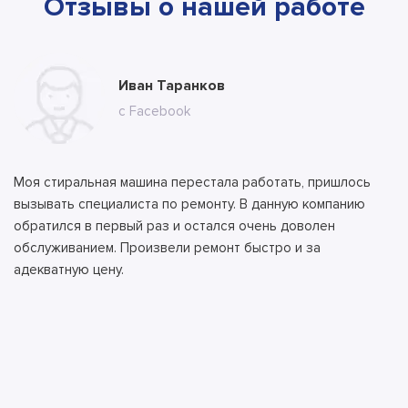
Отзывы о нашей работе
Юлия Долгополова
Иван Таранков
Ксения Абрамова
Алла
Тимур
Андрей
Илья
Антон
с сайта
с Facebook
с сайта
с сайта
с сайта
с ВК
с ВК
с сайта
Моя стиральная машина перестала работать, пришлось
вызывать специалиста по ремонту. В данную компанию
обратился в первый раз и остался очень доволен
обслуживанием. Произвели ремонт быстро и за
адекватную цену.