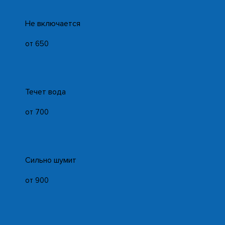
Не включается
от 650
Течет вода
от 700
Сильно шумит
от 900