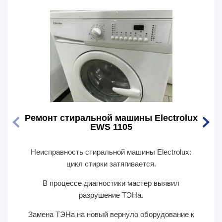
Ремонт стиральной машины Electrolux
Ремо
EWS 1105
Неисправность стиральной машины Electrolux:
Перес
цикл стирки затягивается.
В п
В процессе диагностики мастер выявил
сил
разрушение ТЭНа.
Замена ТЭНа на новый вернуло оборудование к
П