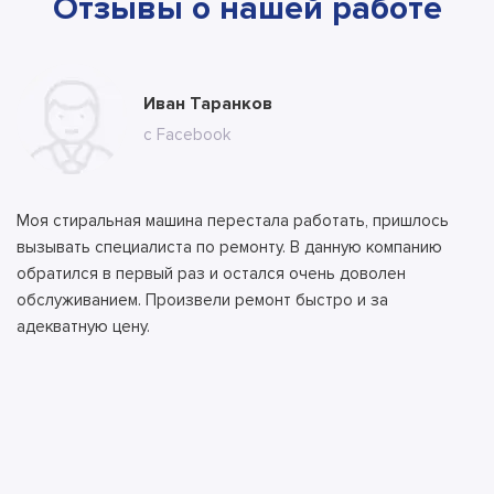
Отзывы о нашей работе
Юлия Долгополова
Иван Таранков
Ксения Абрамова
Алла
Тимур
Андрей
Илья
Антон
с сайта
с Facebook
с сайта
с сайта
с сайта
с ВК
с ВК
с сайта
Моя стиральная машина перестала работать, пришлось
вызывать специалиста по ремонту. В данную компанию
обратился в первый раз и остался очень доволен
обслуживанием. Произвели ремонт быстро и за
адекватную цену.