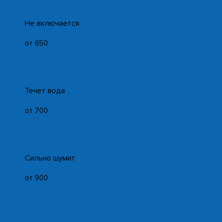
Не включается
от 650
Течет вода
от 700
Сильно шумит
от 900