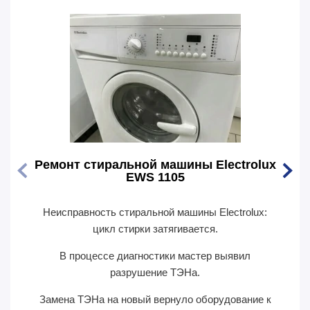
Ремонт стиральной машины Electrolux
Ремо
EWS 1105
Неисправность стиральной машины Electrolux:
Перес
цикл стирки затягивается.
В п
В процессе диагностики мастер выявил
сил
разрушение ТЭНа.
Замена ТЭНа на новый вернуло оборудование к
П