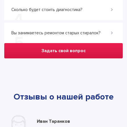
Сколько будет стоить диагностика?
4
Вы занимаетесь ремонтом старых стиралок?
5
Задать свой вопрос
Отзывы о нашей работе
Юлия Долгополова
Иван Таранков
Ксения Абрамова
Алла
Тимур
Андрей
Илья
Антон