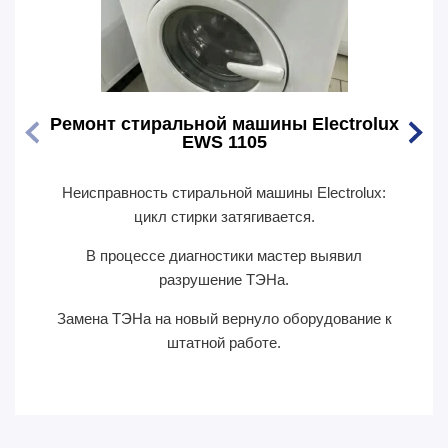
Ремонт стиральной машины Electrolux
Ремо
EWS 1105
Неисправность стиральной машины Electrolux:
Перес
цикл стирки затягивается.
В п
В процессе диагностики мастер выявил
сил
разрушение ТЭНа.
Замена ТЭНа на новый вернуло оборудование к
П
штатной работе.