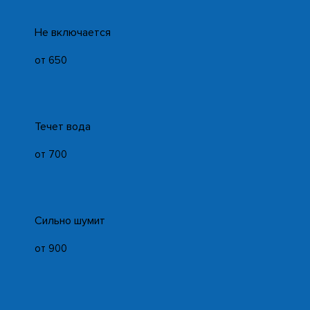
Не включается
от 650
Течет вода
от 700
Сильно шумит
от 900