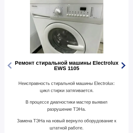
Ремонт стиральной машины Electrolux
Ремо
EWS 1105
Неисправность стиральной машины Electrolux:
Перес
цикл стирки затягивается.
В п
В процессе диагностики мастер выявил
сил
разрушение ТЭНа.
Замена ТЭНа на новый вернуло оборудование к
П
штатной работе.