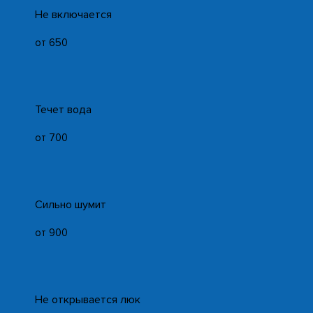
Не включается
от 650
Течет вода
от 700
Сильно шумит
от 900
Не открывается люк