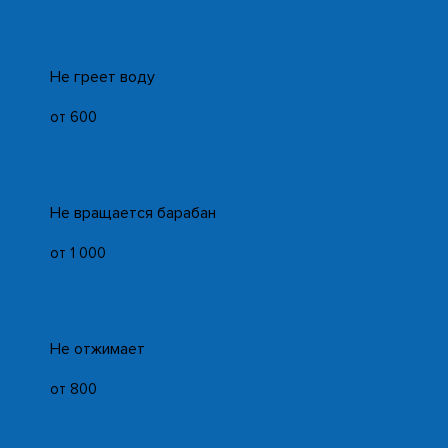
Не греет воду
от 600
Не вращается барабан
от 1 000
Не отжимает
от 800