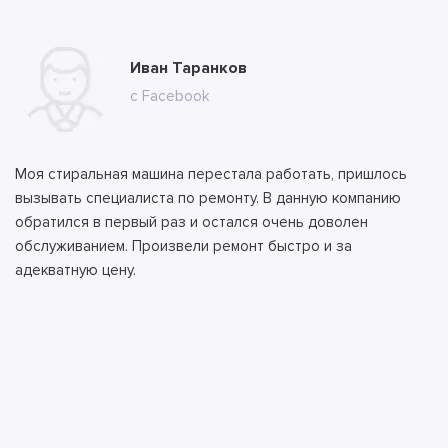
Юлия Долгополова
Иван Таранков
Ксения Абрамова
Алла
Тимур
Андрей
Илья
Антон
с сайта
с Facebook
с сайта
с сайта
с сайта
с ВК
с ВК
с сайта
Моя стиральная машина перестала работать, пришлось
вызывать специалиста по ремонту. В данную компанию
обратился в первый раз и остался очень доволен
обслуживанием. Произвели ремонт быстро и за
адекватную цену.